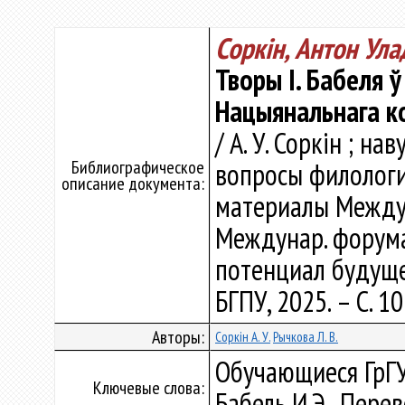
Соркін, Антон Ула
Творы І. Бабеля 
Нацыянальнага к
/ А. У. Соркін ; на
Библиографическое
вопросы филологи
описание документа:
материалы Междуна
Междунар. форума
потенциал будущег
БГПУ, 2025. – С. 1
Авторы:
Соркін А. У.
Рычкова Л. В.
Обучающиеся ГрГУ
Ключевые слова:
Бабель И.Э., Пере