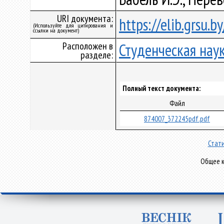
URI документа:
https://elib.grsu.
(Используйте для цитирования и
ссылки на документ)
Расположен в
Студенческая нау
разделе:
Полный текст документа:
Файл
874007_372245pdf.pdf
Стати
Общее к