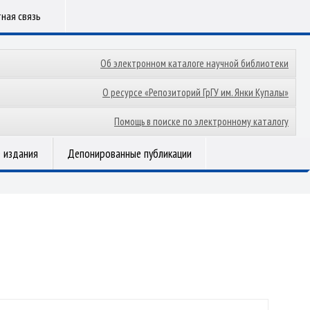
ная связь
Об электронном каталоге научной библиотеки
О ресурсе «Репозиторий ГрГУ им. Янки Купалы»
Помощь в поиске по электронному каталогу
 издания
Депонированные публикации