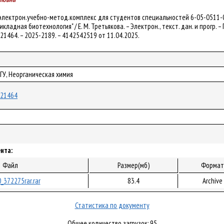
 электрон.учебно-метод.комплекс для студентов специальностей 6-05-0511-01 
ладная биотехнология" / Е. М. Третьякова. – Электрон., текст. дан. и прогр. – 
/121464. – 2025-2189. – 4142542519 от 11.04.2025.
рГУ, Неорганическая химия
/121464
нта:
Файл
Размер(мб)
Формат
_372275rar.rar
83.4
Archive
Статистика по документу
Общее количество загрузок: 95