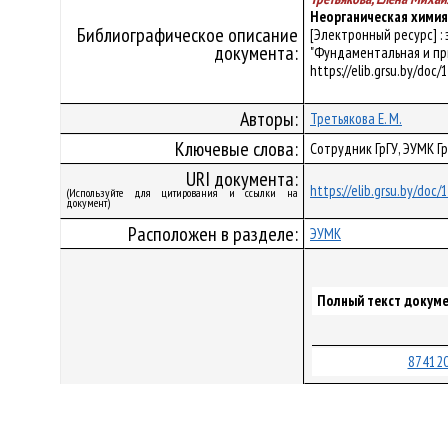
Неорганическая химия
Библиографическое описание
[Электронный ресурс] :
документа:
"Фундаментальная и прик
https://elib.grsu.by/doc
Авторы:
Третьякова Е. М.
Ключевые слова:
Сотрудник ГрГУ, ЭУМК Г
URI документа:
https://elib.grsu.by/doc
(Используйте для цитирования и ссылки на
документ)
Расположен в разделе:
ЭУМК
Полный текст докуме
874120