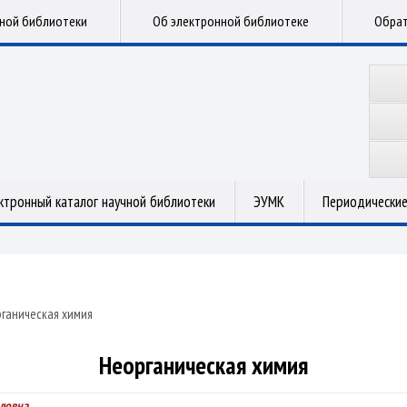
чной библиотеки
Об электронной библиотеке
Обрат
ктронный каталог научной библиотеки
ЭУМК
Периодические
ганическая химия
Неорганическая химия
йловна