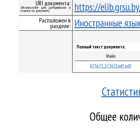
URI документа:
https://elib.grsu.
(Используйте для цитирования и
ссылки на документ)
Расположен в
Иностранные язы
разделе:
Полный текст документа:
Файл
875673_372671pdf.pdf
Статисти
Общее колич