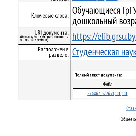
Обучающиеся ГрГУ
Ключевые слова:
дошкольный возра
URI документа:
https://elib.grsu.
(Используйте для цитирования и
ссылки на документ)
Расположен в
Студенческая нау
разделе:
Полный текст документа:
Файл
876067_372651pdf.pdf
Стати
Общее ко