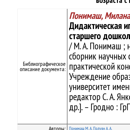
возраста с
Понимаш, Милана
Дидактическая иг
старшего дошкол
/ М. А. Понимаш ; н
сборник научных 
Библиографическое
практической кон
описание документа:
Учреждение образ
университет имен
редактор С. А. Янк
др.]. – Гродно : Г
Авторы:
Понимаш М. А.
Полуян А. А.