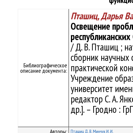
функци
Пташиц, Дарья В
Освещение пробл
республиканских
/ Д. В. Пташиц ; на
сборник научных 
Библиографическое
практической кон
описание документа:
Учреждение образ
университет имен
редактор С. А. Янк
др.]. – Гродно : Г
Авторы:
Пташиц Д. В.
Минчук И. И.