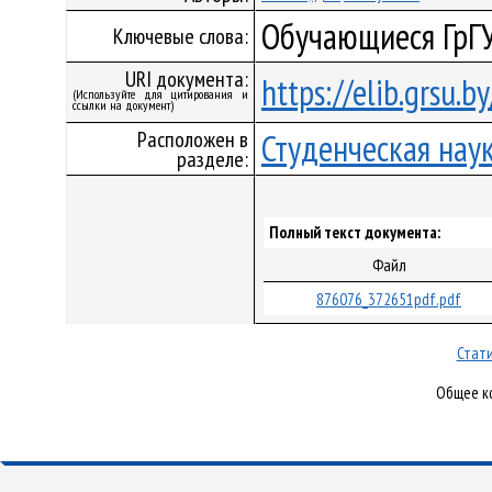
Обучающиеся ГрГУ
Ключевые слова:
URI документа:
https://elib.grsu.
(Используйте для цитирования и
ссылки на документ)
Расположен в
Студенческая нау
разделе:
Полный текст документа:
Файл
876076_372651pdf.pdf
Стати
Общее ко