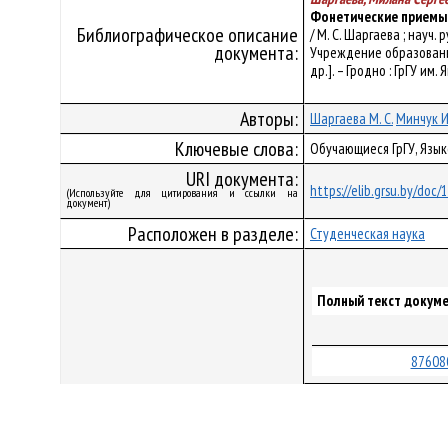
Фонетические приемы 
Библиографическое описание
/ М. С. Шаргаева ; нау
документа:
Учреждение образования
др.]. – Гродно : ГрГУ им.
Авторы:
Шаргаева М. С.
Минчук И.
Ключевые слова:
Обучающиеся ГрГУ, Язык
URI документа:
https://elib.grsu.by/doc
(Используйте для цитирования и ссылки на
документ)
Расположен в разделе:
Студенческая наука
Полный текст докуме
87608