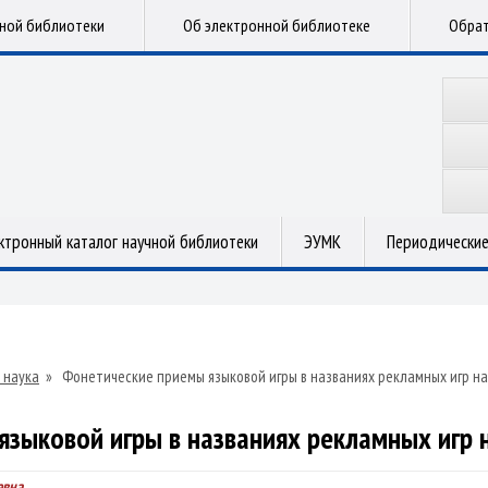
чной библиотеки
Об электронной библиотеке
Обрат
ктронный каталог научной библиотеки
ЭУМК
Периодические
 наука
»
Фонетические приемы языковой игры в названиях рекламных игр н
зыковой игры в названиях рекламных игр 
евна