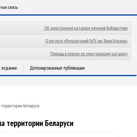
ная связь
Об электронном каталоге научной библиотеки
О ресурсе «Репозиторий ГрГУ им. Янки Купалы»
Помощь в поиске по электронному каталогу
 издания
Депонированные публикации
а территории Беларуси
на территории Беларуси