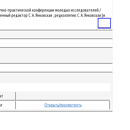
й научно-практической конференции молодых исследователей /
й редактор С. А. Янковская ; редколлегия: С. А. Янковская [и
Статья
ат
le
Открыть/просмотреть