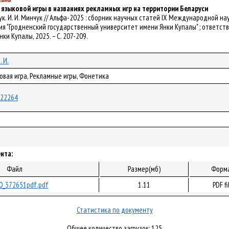
языковой игры в названиях рекламных игр на территории Беларуси
ч. рук. И. И. Минчук // Альфа-2025 : сборник научных статей IX Международно
 "Гродненский государственный университет имени Янки Купалы" ; ответственны
 Янки Купалы, 2025. – С. 207-209.
 И.
овая игра, Рекламные игры, Фонетика
/122264
нта:
Файл
Размер(мб)
Форм
0_372651pdf.pdf
1.11
PDF fi
Статистика по документу
Общее количество загрузок: 125