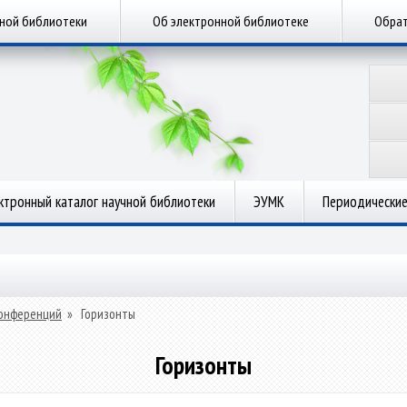
чной библиотеки
Об электронной библиотеке
Обрат
ктронный каталог научной библиотеки
ЭУМК
Периодические
онференций
»
Горизонты
Горизонты