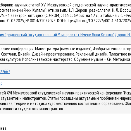
: сборник научных статей XVI Межвузовской студенческой научно-практическ
итет имени Янки Купалы" ; отв. за вып. Н. Л. Дорош ; редколлегия: Н. Л. Дорош
5. – 1 электрон. опт. диск (CD-ROM) : 665 с.: 69 рис. на 12 с., 3 табл. на 2 с. – Р
палы 31.07.2025, № 0014/31072025. DOI: https://doi.org/10.52275/0014-3107202
я "Гродненский Государственный Университет Имени Янки Купалы"
Дорош Н. 
ческие конференции, Магистратура (научные издания), Изобразительное искус
 Скетчинг, Дизайн, Дизайн-проектирование, Рекламный дизайн, Плакатное ис
ая культура, Исполнительское мастерство, Обучение музыке + См. Методика
/122667
ий
тей XVI Межвузовской студенческой научно-практической конференции "Иску
студентов и магистрантов. Статьи посвящены актуальным проблемам мирово
ранства, теории и методики художественного воспитания и образования. Об
ктивности студентов и магистрантов.
нта: