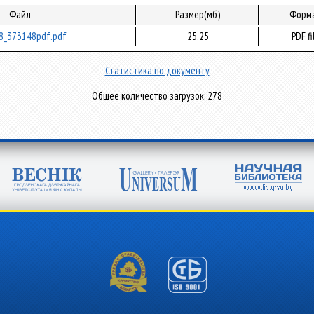
Файл
Размер(мб)
Форм
8_373148pdf.pdf
25.25
PDF fi
Статистика по документу
Общее количество загрузок: 278