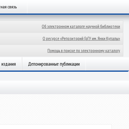
ная связь
Об электронном каталоге научной библиотеки
О ресурсе «Репозиторий ГрГУ им. Янки Купалы»
Помощь в поиске по электронному каталогу
 издания
Депонированные публикации