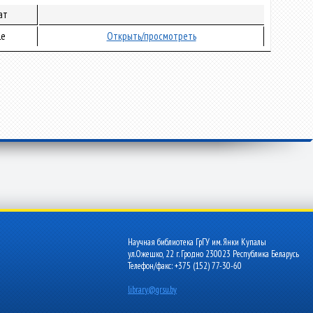
ат
le
Открыть/просмотреть
Научная библиотека ГрГУ им. Янки Купалы
ул.Ожешко, 22 г. Гродно 230023 Республика Беларусь
Телефон/факс: +375 (152) 77-30-60
library@grsu.by