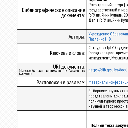
[Электронный ресурс] 
Библиографическое описание
государственный универс
документа:
ГрГУ им. Янки Купалы, 202
Деп. в ГрГУ им. Янки Ку
Учреждение Образовани
Авторы:
Павленко Н. В.
Сотрудник ГрГУ, Студен
Ключевые слова:
Городское просторечие,
менеджмент, Музыкальн
URI документа:
https://elib.grsu.by/doc
(Используйте для цитирования и ссылки на
документ)
Расположен в разделе:
Материалы конференц
В сборнике научных ста
представлены доклады 
поликультурного прост
научной и творческой а
Полный текст докуме