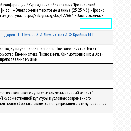
ой конференции / Учреждение образования "Гродненский
 [и др.]. – Электронные текстовые данные (25,25 Мб). – Гродно :
ежим доступа: https://elib.grsu.by/doc/122667. – Загл. с экрана. –
5
Электронное издание
Л.
Дорош Н. Л.
Бурчик А. И.
Двужильная И. Ф.
Крайник М. П.
ство, Культура повседневности, Цветовосприятие, Бакст Л.,
кусство, Биомиметика, Тихие книги, Компьютерные игры, Арт-
 преподавания музыки
сство в контексте культуры: коммуникативный аспект"
й художественной культуры в условиях современного
щей целью сборника является популяризация и стимулирование