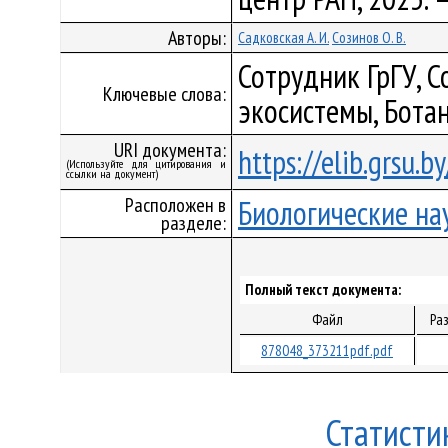
Авторы:
Садковская А. И.
Созинов О. В.
Сотрудник ГрГУ, С
Ключевые слова:
экосистемы, Бота
URI документа:
https://elib.grsu.
(Используйте для цитирования и
ссылки на документ)
Расположен в
Биологические на
разделе:
Полный текст документа:
Файл
Ра
878048_373211pdf.pdf
Статисти