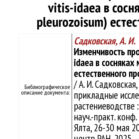
vitis-idaea в сос
pleurozoisum) есте
Садковская, А. И.
Изменчивость про
idaea в сосняках
естественного п
/ А. И. Садковская
Библиографическое
описание документа:
прикладные иссле
растениеводстве :
науч.-практ. конф
Ялта, 26-30 мая 2
центр РАН, 2025. –