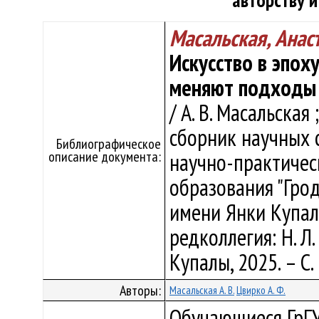
авторству 
Масальская, Анас
Искусство в эпох
меняют подходы 
/ А. В. Масальская 
сборник научных 
Библиографическое
описание документа:
научно-практичес
образования "Гро
имени Янки Купалы"
редколлегия: Н. Л.
Купалы, 2025. – С.
Авторы:
Масальская А. В.
Цвирко А. Ф.
Обучающиеся ГрГУ