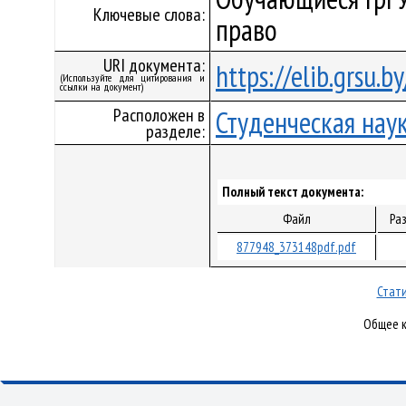
Ключевые слова:
право
URI документа:
https://elib.grsu.
(Используйте для цитирования и
ссылки на документ)
Расположен в
Студенческая нау
разделе:
Полный текст документа:
Файл
Ра
877948_373148pdf.pdf
Стати
Общее к