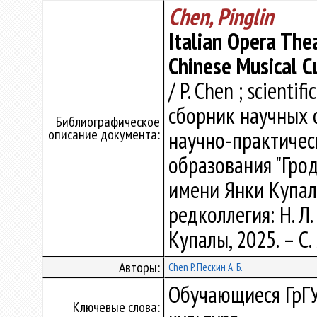
Chen, Pinglin
Italian Opera Thea
Chinese Musical C
/ P. Chen ; scientif
сборник научных 
Библиографическое
описание документа:
научно-практичес
образования "Гро
имени Янки Купалы"
редколлегия: Н. Л.
Купалы, 2025. – С.
Авторы:
Chen P.
Пескин А. Б.
Обучающиеся ГрГУ
Ключевые слова: