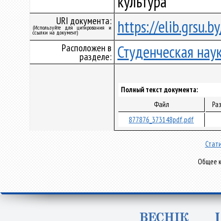
культура
URI документа:
https://elib.grsu.
(Используйте для цитирования и
ссылки на документ)
Расположен в
Студенческая нау
разделе:
Полный текст документа:
Файл
Ра
877876_373148pdf.pdf
Стати
Общее к