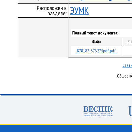
Расположен в
ЭУМК
разделе:
Полный текст документа:
Файл
Ра
878183_373275pdf.pdf
Стати
Общее ко