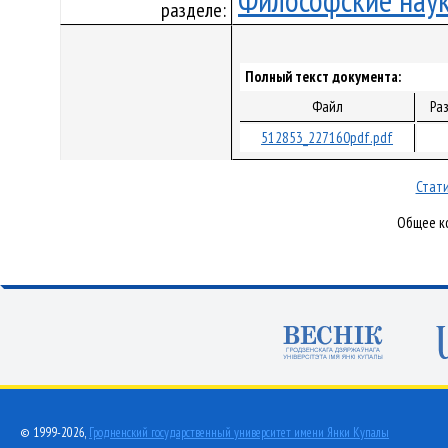
Философские нау
разделе:
Полный текст документа:
Файл
Ра
512853_227160pdf.pdf
Стати
Общее ко
© 1999-2026,
Гродненский государственный университет имени Янки Купалы