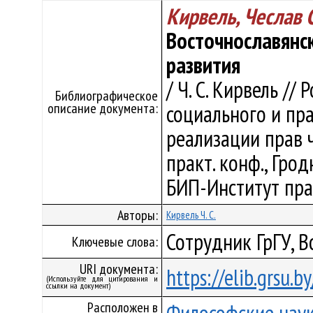
Кирвель, Чеслав 
Восточнославянс
развития
/ Ч. С. Кирвель //
Библиографическое
описание документа:
социального и пра
реализации прав ч
практ. конф., Гродн
БИП-Институт прав
Авторы:
Кирвель Ч. С.
Сотрудник ГрГУ, 
Ключевые слова:
URI документа:
https://elib.grsu.
(Используйте для цитирования и
ссылки на документ)
Расположен в