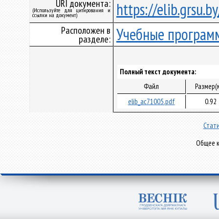
URI документа:
https://elib.grsu.
(Используйте для цитирования и
ссылки на документ)
Расположен в
Учебные програм
разделе:
Полный текст документа:
Файл
Размер(
elib_ac71005.pdf
0.92
Стати
Общее к