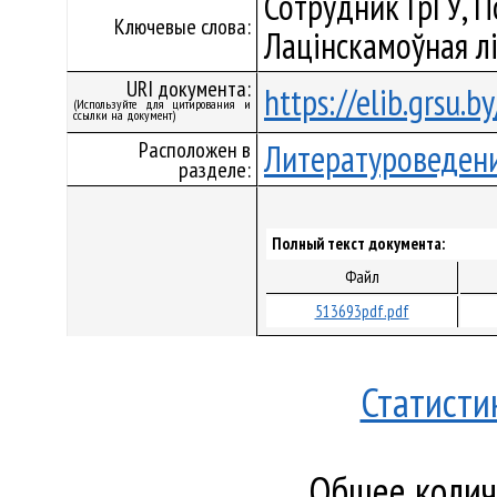
Сотрудник ГрГУ, П
Ключевые слова:
Лацінскамоўная л
URI документа:
https://elib.grsu.
(Используйте для цитирования и
ссылки на документ)
Расположен в
Литературоведен
разделе:
Полный текст документа:
Файл
513693pdf.pdf
Статисти
Общее количе