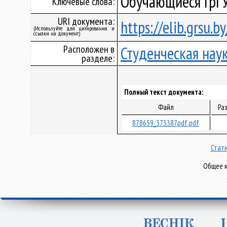
Обучающиеся ГрГУ
Ключевые слова:
URI документа:
https://elib.grsu.
(Используйте для цитирования и
ссылки на документ)
Расположен в
Студенческая нау
разделе:
Полный текст документа:
Файл
Ра
878659_373387pdf.pdf
Стати
Общее к