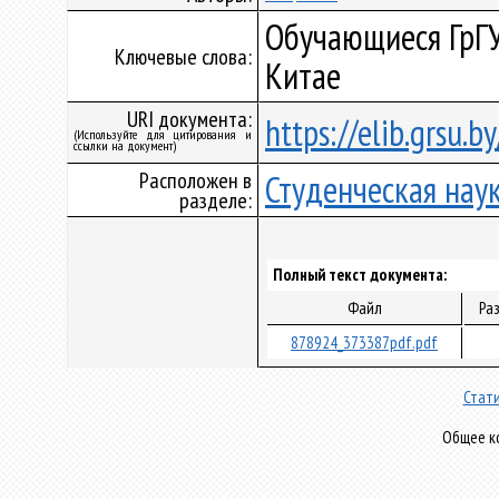
Обучающиеся ГрГУ
Ключевые слова:
Китае
URI документа:
https://elib.grsu.
(Используйте для цитирования и
ссылки на документ)
Расположен в
Студенческая нау
разделе:
Полный текст документа:
Файл
Ра
878924_373387pdf.pdf
Стати
Общее ко