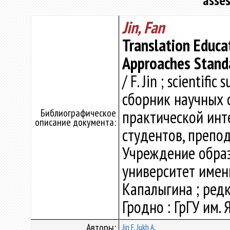
asse
Jin, Fan
Translation Educat
Approaches Stand
/ F. Jin ; scientifi
сборник научных 
Библиографическое
практической инт
описание документа:
студентов, препо
Учреждение образ
университет имени 
Капалыгина ; редко
Гродно : ГрГУ им. 
Авторы:
Jin F.
Jukh A.