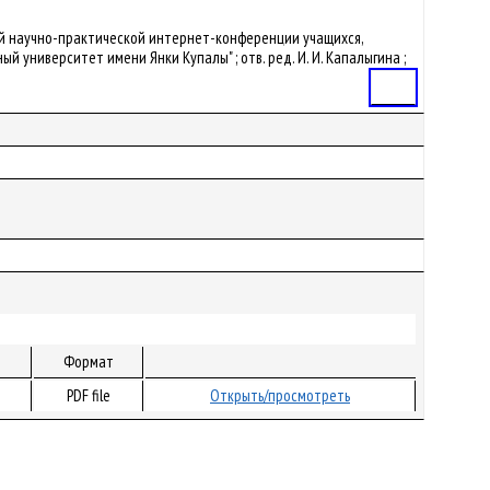
родной научно-практической интернет-конференции учащихся,
университет имени Янки Купалы" ; отв. ред. И. И. Капалыгина ;
Статья
Формат
PDF file
Открыть/просмотреть