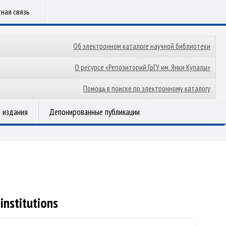
ная связь
Об электронном каталоге научной библиотеки
О ресурсе «Репозиторий ГрГУ им. Янки Купалы»
Помощь в поиске по электронному каталогу
 издания
Депонированные публикации
institutions