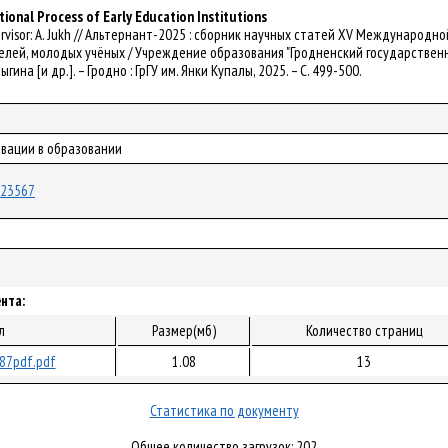
tional Process of Early Education Institutions
 supervisor: A. Jukh // Альтернант-2025 : сборник научных статей XV Междуна
лей, молодых учёных / Учреждение образования "Гродненский государственный 
гина [и др.]. – Гродно : ГрГУ им. Янки Купалы, 2025. – С. 499-500.
овации в образовании
/123567
нта:
л
Размер(мб)
Количество страниц
87pdf.pdf
1.08
13
Статистика по документу
Общее количество загрузок: 202