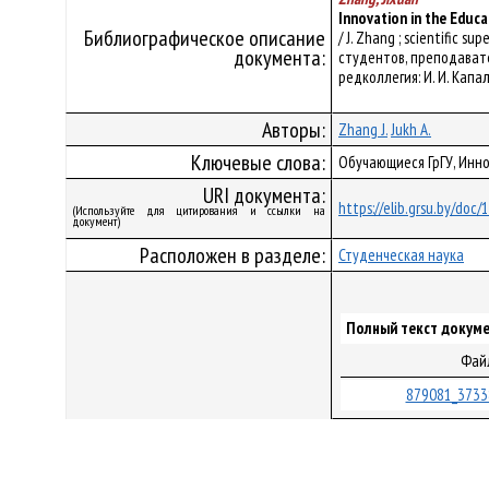
Innovation in the Educa
Библиографическое описание
/ J. Zhang ; scientific
документа:
студентов, преподавате
редколлегия: И. И. Капалы
Авторы:
Zhang J.
Jukh A.
Ключевые слова:
Обучающиеся ГрГУ, Инн
URI документа:
https://elib.grsu.by/doc
(Используйте для цитирования и ссылки на
документ)
Расположен в разделе:
Студенческая наука
Полный текст докуме
Фай
879081_3733