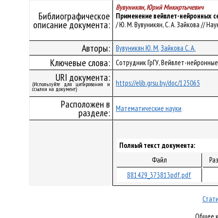
Вувуникян, Юрий Микиртычевич
Библиографическое
Применение вейвлет-нейронных с
описание документа:
/ Ю. М. Вувуникян, С. А. Зайкова // На
Авторы:
Вувуникян Ю. М.
Зайкова С. А.
Ключевые слова:
Сотрудник ГрГУ, Вейвлет-нейронны
URI документа:
https://elib.grsu.by/doc/125065
(Используйте для цитирования и
ссылки на документ)
Расположен в
Математические науки
разделе:
Полный текст документа:
Файл
Ра
881429_373813pdf.pdf
Стати
Общее к