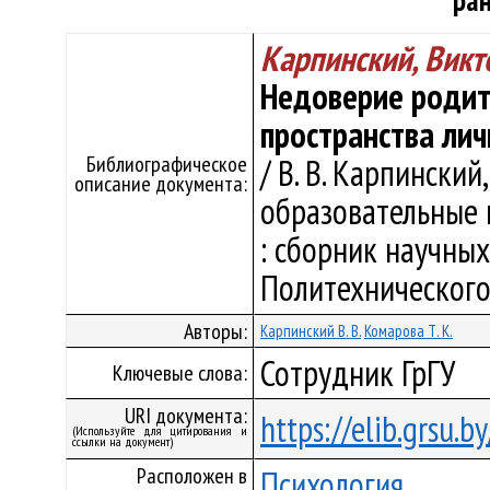
ра
Карпинский, Викт
Недоверие родит
пространства лич
Библиографическое
/ В. В. Карпинский
описание документа:
образовательные 
: сборник научных
Политехнического 
Авторы:
Карпинский В. В.
Комарова Т. К.
Сотрудник ГрГУ
Ключевые слова:
URI документа:
https://elib.grsu.
(Используйте для цитирования и
ссылки на документ)
Расположен в
Психология