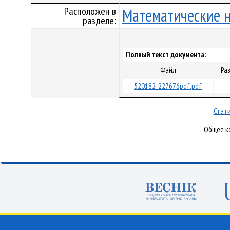
Расположен в
Математические 
разделе:
Полный текст документа:
Файл
Ра
520182_227676pdf.pdf
Стати
Общее ко