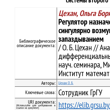
системы второго
Цехан, Ольга Бор
Регулятор назнач
сингулярно возму
запаздыванием
Библиографическое
описание документа:
/ О. Б. Цехан // 
дифференциальных
науч. семинара, Ми
Институт математи
Авторы:
Цехан О. Б.
Сотрудник ГрГУ
Ключевые слова:
URI документа:
https://elib.grsu.
(Используйте для цитирования и
ссылки на документ)