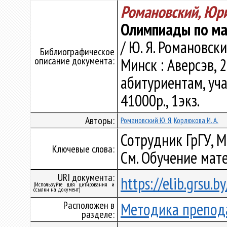
Романовский, Юр
Олимпиады по мат
/ Ю. Я. Романовский
Библиографическое
описание документа:
Минск : Аверсэв, 2
абитуриентам, уча
41000р., 1экз.
Авторы:
Романовский Ю. Я.
Корлюкова И. А.
Сотрудник ГрГУ, 
Ключевые слова:
См. Обучение мат
URI документа:
https://elib.grsu.
(Используйте для цитирования и
ссылки на документ)
Расположен в
Методика препод
разделе: