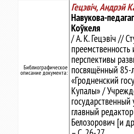
Гецэвіч, Андрэй К
Навукова-педагаг
Коўкеля
/ А. К. Гецэвіч /
преемственность 
перспективы разви
Библиографическое
посвящённый 85-
описание документа:
«Гродненский гос
Купалы» / Учрежд
государственный 
главный редактор Н
Белозорович [и др.
– С. 26-27.