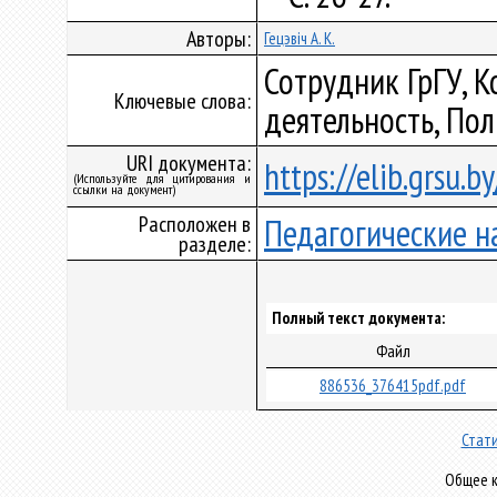
Авторы:
Гецэвіч А. К.
Сотрудник ГрГУ, К
Ключевые слова:
деятельность, По
URI документа:
https://elib.grsu.
(Используйте для цитирования и
ссылки на документ)
Расположен в
Педагогические н
разделе:
Полный текст документа:
Файл
886536_376415pdf.pdf
Стати
Общее к