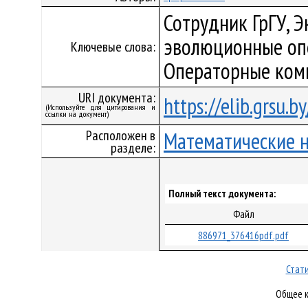
Сотрудник ГрГУ, 
эволюционные опе
Ключевые слова:
Операторные ком
URI документа:
https://elib.grsu.
(Используйте для цитирования и
ссылки на документ)
Расположен в
Математические 
разделе:
Полный текст документа:
Файл
886971_376416pdf.pdf
Стати
Общее к