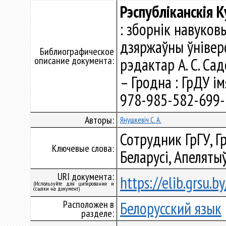
Рэспубліканскія К
: зборнік навуков
дзяржаўны ўніверс
Библиографическое
описание документа:
рэдактар А. С. Садо
– Гродна : ГрДУ імя
978-985-582-699-7 
Авторы:
Янушкевіч С. А.
Сотрудник ГрГУ, Г
Ключевые слова:
Беларусі, Апеляты
URI документа:
https://elib.grsu.
(Используйте для цитирования и
ссылки на документ)
Расположен в
Белорусский язык
разделе: