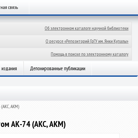
ная связь
Об электронном каталоге научной библиотеки
О ресурсе «Репозиторий ГрГУ им. Янки Купалы»
Помощь в поиске по электронному каталогу
 издания
Депонированные публикации
(АКС, АКМ)
ом АК-74 (АКС, АКМ)