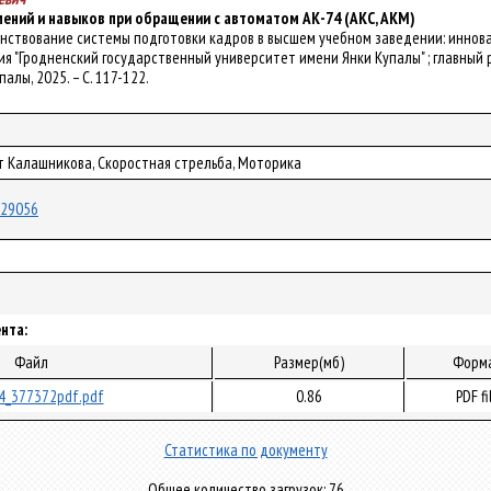
ений и навыков при обращении с автоматом АК-74 (АКС, АКМ)
ршенствование системы подготовки кадров в высшем учебном заведении: иннова
"Гродненский государственный университет имени Янки Купалы" ; главный редак
палы, 2025. – С. 117-122.
т Калашникова, Скоростная стрельба, Моторика
/129056
нта:
Файл
Размер(мб)
Форм
4_377372pdf.pdf
0.86
PDF fi
Статистика по документу
Общее количество загрузок: 76