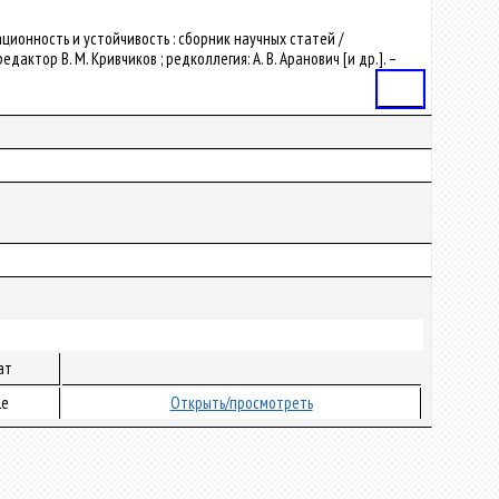
ционность и устойчивость : сборник научных статей /
тор В. М. Кривчиков ; редколлегия: А. В. Аранович [и др.]. –
Статья
ат
le
Открыть/просмотреть