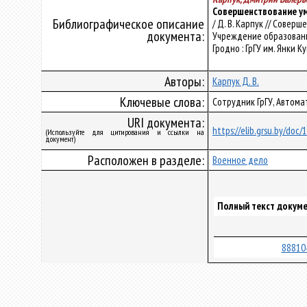
Совершенствование ум
Библиографическое описание
/ Д. В. Карпук // Сове
документа:
Учреждение образования 
Гродно : ГрГУ им. Янки Ку
Авторы:
Карпук Д. В.
Ключевые слова:
Сотрудник ГрГУ, Автома
URI документа:
https://elib.grsu.by/doc
(Используйте для цитирования и ссылки на
документ)
Расположен в разделе:
Военное дело
Полный текст докуме
88810