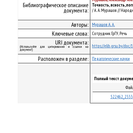
Библиографическое описание
Точность, ясность, ло
документа:
/ А. А. Мурашов // Народ
Авторы:
Мурашов А. А.
Ключевые слова:
Сотрудник ГрГУ, Речь
URI документа:
https://elib.grsu.by/doc
(Используйте для цитирования и ссылки на
документ)
Расположен в разделе:
Педагогические науки
Полный текст докуме
Фай
522462_2333