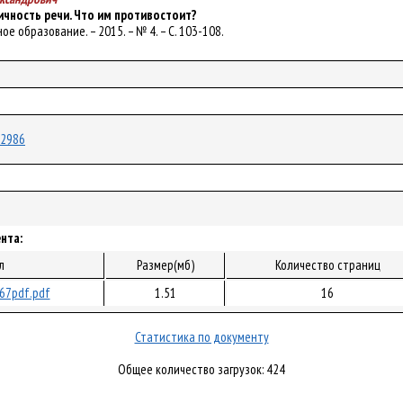
гичность речи. Что им противостоит?
ное образование. – 2015. – № 4. – С. 103-108.
/12986
нта:
л
Размер(мб)
Количество страниц
67pdf.pdf
1.51
16
Статистика по документу
Общее количество загрузок: 424