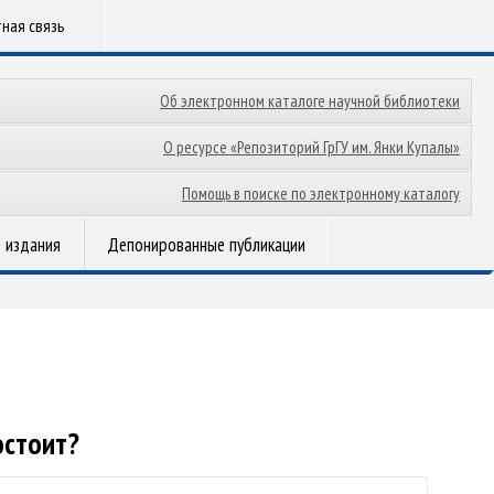
ная связь
Об электронном каталоге научной библиотеки
О ресурсе «Репозиторий ГрГУ им. Янки Купалы»
Помощь в поиске по электронному каталогу
 издания
Депонированные публикации
остоит?