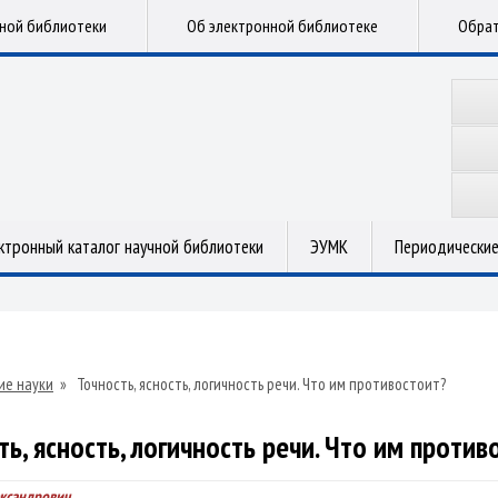
чной библиотеки
Об электронной библиотеке
Обрат
ктронный каталог научной библиотеки
ЭУМК
Периодические
ие науки
»
Точность, ясность, логичность речи. Что им противостоит?
ть, ясность, логичность речи. Что им против
ександрович