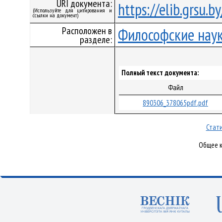
URI документа:
https://elib.grsu.
(Используйте для цитирования и
ссылки на документ)
Расположен в
Философские нау
разделе:
Полный текст документа:
Файл
890306_378065pdf.pdf
Стати
Общее к