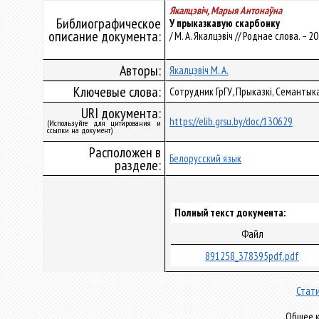
Якалцэвіч, Марыя Антонаўна
Библиографическое
У прыказкавую скарбонку
описание документа:
/ М. А. Якалцэвіч // Роднае слова. – 20
Авторы:
Якалцэвіч М. А.
Ключевые слова:
Сотрудник ГрГУ, Прыказкі, Семантыка
URI документа:
https://elib.grsu.by/doc/130629
(Используйте для цитирования и
ссылки на документ)
Расположен в
Белорусский язык
разделе:
Полный текст документа:
Файл
891258_378395pdf.pdf
Стати
Общее к