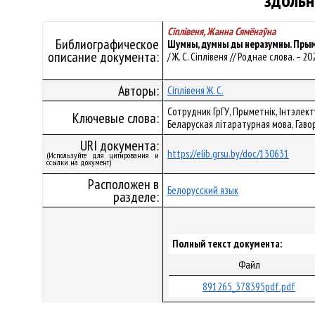
здольн
Сіплівеня, Жанна Сямёнаўна
Библиографическое
Шумны, думны ды неразумны. Прым
описание документа:
/ Ж. С. Сіплівеня // Роднае слова. – 20
Авторы:
Сіплівеня Ж. С.
Сотрудник ГрГУ, Прыметнік, Інтэлек
Ключевые слова:
Беларуская літаратурная мова, Гаво
URI документа:
https://elib.grsu.by/doc/130631
(Используйте для цитирования и
ссылки на документ)
Расположен в
Белорусский язык
разделе:
Полный текст документа:
Файл
891265_378395pdf.pdf