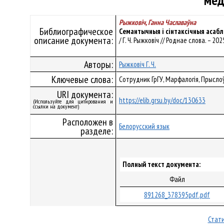
мед
Рыжковіч, Ганна Чаславаўна
Библиографическое
Семантычныя і сінтаксічныя асабл
описание документа:
/ Г. Ч. Рыжковіч // Роднае слова. – 202
Авторы:
Рыжковіч Г. Ч.
Ключевые слова:
Сотрудник ГрГУ, Марфалогія, Прысло
URI документа:
https://elib.grsu.by/doc/130633
(Используйте для цитирования и
ссылки на документ)
Расположен в
Белорусский язык
разделе:
Полный текст документа:
Файл
891268_378395pdf.pdf
Стати