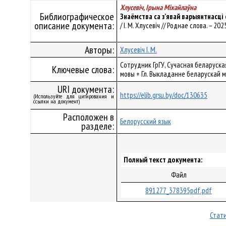
Хлусевіч, Ірына Міхайлаўна
Библиографическое
Знаёмства са з’явай варыянтнасці
описание документа:
/ І. М. Хлусевіч // Роднае слова. – 2025
Авторы:
Хлусевіч І. М.
Сотрудник ГрГУ, Сучасная беларуск
Ключевые слова:
мовы + Гл. Выкладанне беларускай 
URI документа:
https://elib.grsu.by/doc/130635
(Используйте для цитирования и
ссылки на документ)
Расположен в
Белорусский язык
разделе:
Полный текст документа:
Файл
891277_378395pdf.pdf
Стати