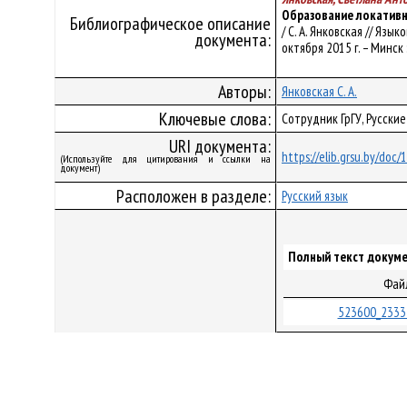
Образование локативны
Библиографическое описание
/ С. А. Янковская // Яз
документа:
октября 2015 г. – Минск 
Авторы:
Янковская С. А.
Ключевые слова:
Сотрудник ГрГУ, Русские
URI документа:
https://elib.grsu.by/doc
(Используйте для цитирования и ссылки на
документ)
Расположен в разделе:
Русский язык
Полный текст докуме
Фай
523600_2333