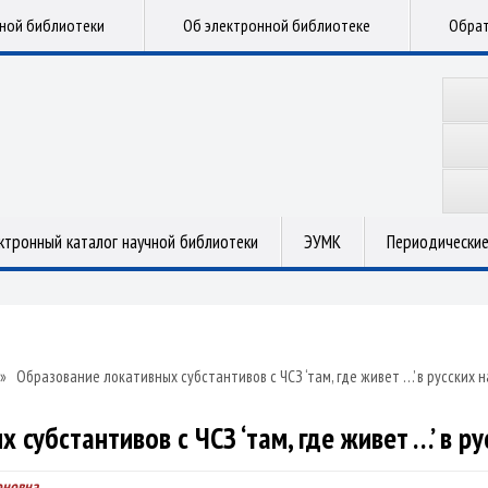
чной библиотеки
Об электронной библиотеке
Обрат
ктронный каталог научной библиотеки
ЭУМК
Периодические
»
Образование локативных субстантивов с ЧСЗ ‘там, где живет …’ в русских 
 субстантивов с ЧСЗ ‘там, где живет …’ в р
оновна