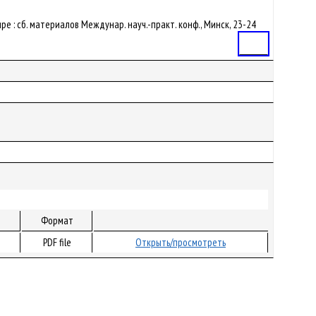
е : сб. материалов Междунар. науч.-практ. конф., Минск, 23-24
Статья
Формат
PDF file
Открыть/просмотреть