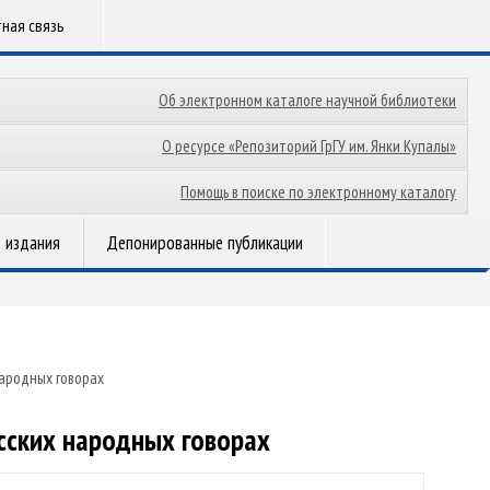
ная связь
Об электронном каталоге научной библиотеки
О ресурсе «Репозиторий ГрГУ им. Янки Купалы»
Помощь в поиске по электронному каталогу
 издания
Депонированные публикации
народных говорах
усских народных говорах