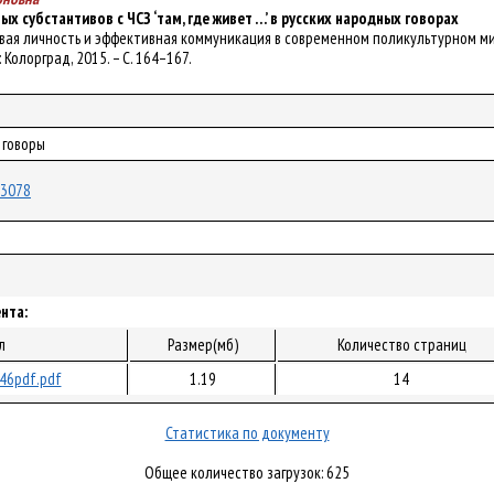
х субстантивов с ЧСЗ ‘там, где живет …’ в русских народных говорах
ыковая личность и эффективная коммуникация в современном поликультурном мир
: Колорград, 2015. – С. 164–167.
 говоры
/13078
нта:
л
Размер(мб)
Количество страниц
46pdf.pdf
1.19
14
Статистика по документу
Общее количество загрузок: 625