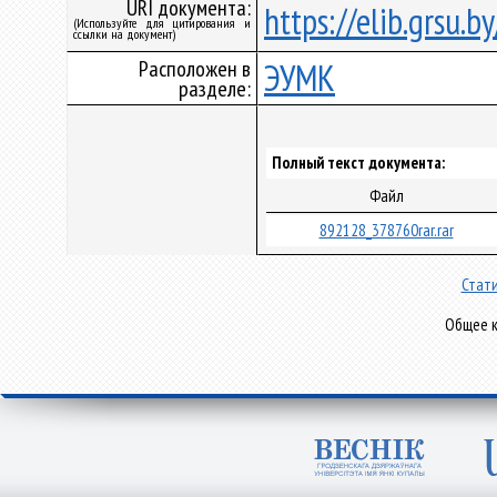
URI документа:
https://elib.grsu.
(Используйте для цитирования и
ссылки на документ)
Расположен в
ЭУМК
разделе:
Полный текст документа:
Файл
892128_378760rar.rar
Стати
Общее к