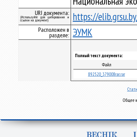
Национальная эко
URI документа:
https://elib.grsu.
(Используйте для цитирования и
ссылки на документ)
Расположен в
ЭУМК
разделе:
Полный текст документа:
Файл
892520_379008rar.rar
Стати
Общее к