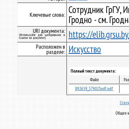
Сотрудник ГрГУ, 
Ключевые слова:
Гродно - см. Гродн
URI документа:
https://elib.grsu.
(Используйте для цитирования и
ссылки на документ)
Расположен в
Искусство
разделе:
Полный текст документа:
Файл
Ра
892639_379025pdf.pdf
Стати
Общее к