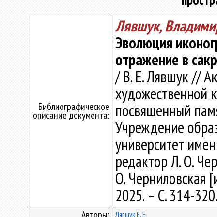
простра
Лявшук, Владими
Эволюция иконог
отражение в сакр
/ В. Е. Лявшук //
художественной к
Библиографическое
посвященный памят
описание документа:
Учреждение образ
университет имен
редактор Л. О. Че
О. Черниловская [и
2025. – С. 314-320
Авторы:
Лявшук В. Е.