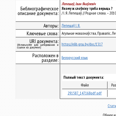
Лепешаў, Iван Якаўлевiч
Библиографическое
Якому ж слоўніку трэба верыць ?
описание документа:
/ I. Я. Лепешаў // Роднае слова. – 2010.
Авторы:
Лепешаў I. Я.
Ключевые слова:
Агульнае мовазнаўства, Правапіс, Ле
URI документа:
https://elib.grsu.by/doc/1317
(Используйте для цитирования и
ссылки на документ)
Расположен в
Белорусский язык
разделе:
Полный текст документа:
Файл
Ра
291587_147168pdf.pdf
Стати
Общее ко