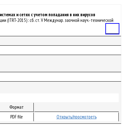
емах и сетях с учетом попадания в них вирусов
и (ITRT-2015) : сб. ст. V Междунар. заочной науч.-технической
Статья
Формат
PDF file
Открыть/просмотреть