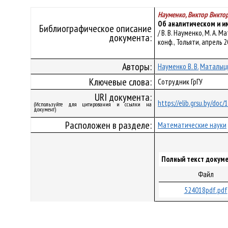
Науменко, Виктор Викто
Об аналитическом и и
Библиографическое описание
/ В. В. Науменко, М. А.
документа:
конф., Тольяти, апрель 20
Авторы:
Науменко В. В.
Маталыцк
Ключевые слова:
Сотрудник ГрГУ
URI документа:
https://elib.grsu.by/doc
(Используйте для цитирования и ссылки на
документ)
Расположен в разделе:
Математические науки
Полный текст докуме
Файл
524018pdf.pdf