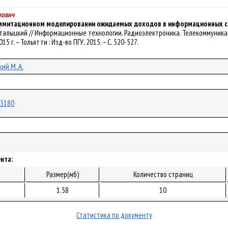
рович
ммитационном моделировании ожидаемых доходов в информационных сист
 Маталыцкий // Информационные технологии. Радиоэлектроника. Телекоммуникаци
15 г. – Тольятти : Изд-во ПГУ, 2015. – С. 520-527.
ий М. А.
/13180
нта:
Размер(мб)
Количество страниц
1.58
10
Статистика по документу