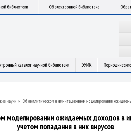
чной библиотеки
Об электронной библиотеке
Обрат
ктронный каталог научной библиотеки
ЭУМК
Периодические
кие науки
»
Об аналитическом и иммитационном моделировании ожидаемых
ом моделировании ожидаемых доходов в ин
учетом попадания в них вирусов