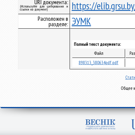
URI документа:
https://elib.grsu.
(Используйте для цитирования и
ссылки на документ)
Расположен в
ЭУМК
разделе:
Полный текст документа:
Файл
Ра
898313_380634pdf.pdf
Стати
Общее к