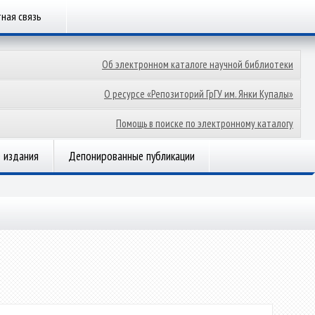
ная связь
Об электронном каталоге научной библиотеки
О ресурсе «Репозиторий ГрГУ им. Янки Купалы»
Помощь в поиске по электронному каталогу
 издания
Депонированные публикации