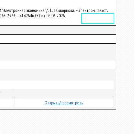
лектронная экономика" / Л. Л. Скворцова. – Электрон., текст.
– 2026-2373. – 4142646351 от 08.06.2026.
Электронное издание
т
Открыть/просмотреть