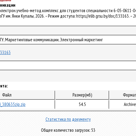
никации
 электрон.учебно-метод.комплекс для студентов специальности 6-05-0611-04 "Э
 ГрГУ им. Янки Купалы, 2026. – Режим доступа: https://elib.grsu.by/doc/133163. 
рГУ, Маркетинговые коммуникации, Электронный маркетинг
/133163
нта:
Файл
Размер(мб)
Форма
_380635zip.zip
54.5
Archive
Статистика по документу
Общее количество загрузок: 53