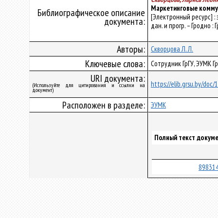
Маркетинговые комму
Библиографическое описание
[Электронный ресурс] :
документа:
дан. и прогр. – Гродно :
Авторы:
Скворцова Л. Л.
Ключевые слова:
Сотрудник ГрГУ, ЭУМК Г
URI документа:
https://elib.grsu.by/doc
(Используйте для цитирования и ссылки на
документ)
Расположен в разделе:
ЭУМК
Полный текст докуме
898314