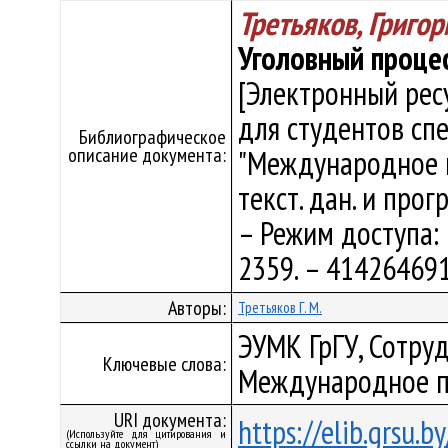
Третьяков, Григо
Уголовный процесс
[Электронный рес
для студентов сп
Библиографическое
описание документа:
"Международное пр
текст. дан. и прог
– Режим доступа: h
2359. – 414264691
Авторы:
Третьяков Г. М.
ЭУМК ГрГУ, Сотруд
Ключевые слова:
Международное п
URI документа:
https://elib.grsu.
(Используйте для цитирования и
ссылки на документ)