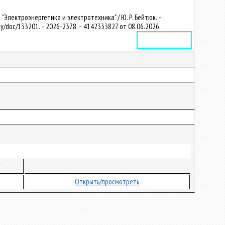
Электроэнергетика и электротехника" / Ю. Р. Бейтюк. –
su.by/doc/133201. – 2026-2378. – 4142333827 от 08.06.2026.
Электронное издание
т
Открыть/просмотреть