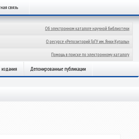
ная связь
Об электронном каталоге научной библиотеки
О ресурсе «Репозиторий ГрГУ им. Янки Купалы»
Помощь в поиске по электронному каталогу
 издания
Депонированные публикации