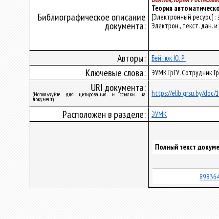
Теория автоматическо
Библиографическое описание
[Электронный ресурс] :
документа:
Электрон., текст. дан. и
Авторы:
Бейтюк Ю. Р.
Ключевые слова:
ЭУМК ГрГУ, Сотрудник Г
URI документа:
https://elib.grsu.by/doc
(Используйте для цитирования и ссылки на
документ)
Расположен в разделе:
ЭУМК
Полный текст докуме
898364