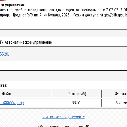
го управления
 электрон.учебно-метод.комплекс для студентов специальности 7-07-0712-01 "
 прогр. – Гродно : ГрГУ им. Янки Купалы, 2026. – Режим доступа: https://elib.gr
рГУ, Автоматическое управление
/133201
нта:
Файл
Размер(мб)
Форма
_380655zip.zip
99.51
Archive
Статистика по документу
Общее количество загрузок: 40