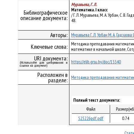
Муравьева, Г. Л.
Математика. I класс
Библиографическое
/ Г. Л. Муравьева, М. А. Урбан, С. В. Г
описание документа:
48.
Авторы:
Муравьева Г. Л.
Урбан М. А.
Гадзаова С
Методика преподавания математики
Ключевые слова:
математике в начальной школе, Сот
URI документа:
https://elib.grsu.by/doc/13340
(Используйте для цитирования и
ссылки на документ)
Расположен в
Методика преподавания математи
разделе:
Полный текст документа:
Файл
Размер(мб
525226pdf.pdf
0.74
Стати