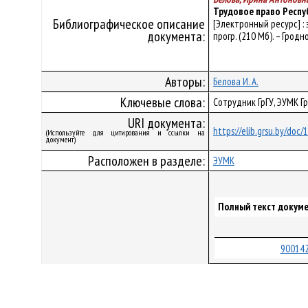
Трудовое право Респу
Библиографическое описание
[Электронный ресурс] :
документа:
прогр. (210 Мб). – Гродн
Авторы:
Белова И. А.
Ключевые слова:
Сотрудник ГрГУ, ЭУМК Г
URI документа:
https://elib.grsu.by/doc
(Используйте для цитирования и ссылки на
документ)
Расположен в разделе:
ЭУМК
Полный текст докуме
900142