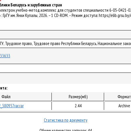
блики Беларусь и зарубежных стран
 электрон.учебно-метод.комплекс для студентов специальности 6-05-0421-02 "М
о : ГрГУ им. Янки Купалы, 2026. – 1 CD-ROM. – Режим доступа: https://elib.grsu.
рГУ, Трудовое право, Трудовое право Республики Беларусь, Национальное за
/133633
нта:
Файл
Размер(мб)
Формат
_380957rar.rar
2.44
Archive
Статистика по документу
Общее количество загрузок: 44