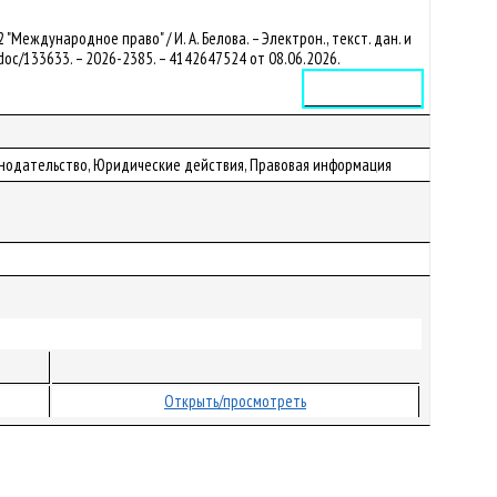
еждународное право" / И. А. Белова. – Электрон., текст. дан. и
by/doc/133633. – 2026-2385. – 4142647524 от 08.06.2026.
Электронное издание
конодательство, Юридические действия, Правовая информация
Открыть/просмотреть