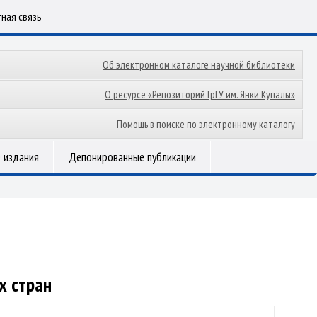
ная связь
Об электронном каталоге научной библиотеки
О ресурсе «Репозиторий ГрГУ им. Янки Купалы»
Помощь в поиске по электронному каталогу
 издания
Депонированные публикации
х стран