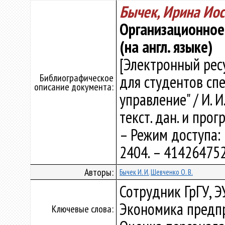
Бычек, Ирина Ио
Организационное 
(на англ. языке)
[Электронный рес
Библиографическое
для студентов сп
описание документа:
управление" / И. И
текст. дан. и прог
– Режим доступа: h
2404. – 414264752
Авторы:
Бычек И. И.
Шевченко О. В.
Сотрудник ГрГУ, 
Экономика предпр
Ключевые слова: