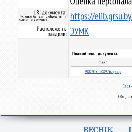
Оценка персонала
URI документа:
https://elib.grsu.
(Используйте для цитирования и
ссылки на документ)
Расположен в
ЭУМК
разделе:
Полный текст документа:
Файл
900205_380976zip.zip
Стати
Общее к