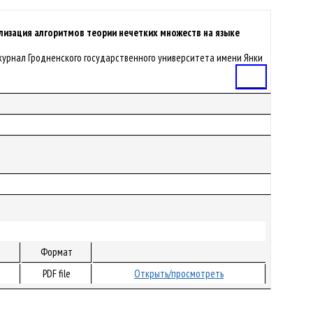
лизация алгоритмов теории нечетких множеств на языке
 журнал Гродненского государственного университета имени Янки
Статья
Формат
PDF file
Открыть/просмотреть