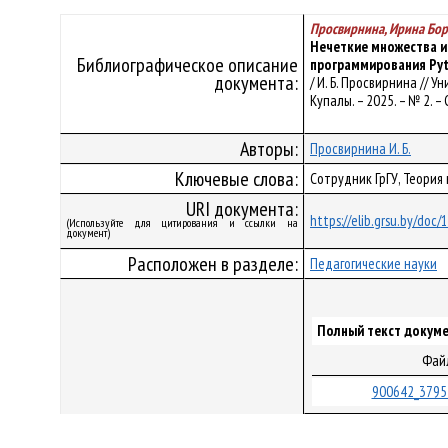
Просвирнина, Ирина Бо
Нечеткие множества и
Библиографическое описание
программирования Py
документа:
/ И. Б. Просвирнина //
Купалы. – 2025. – № 2. – 
Авторы:
Просвирнина И. Б.
Ключевые слова:
Сотрудник ГрГУ, Теория
URI документа:
https://elib.grsu.by/doc
(Используйте для цитирования и ссылки на
документ)
Расположен в разделе:
Педагогические науки
Полный текст докуме
Фай
900642_3795