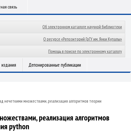
ная связь
Об электронном каталоге научной библиотеки
О ресурсе «Репозиторий ГрГУ им. Янки Купалы»
Помощь в поиске по электронному каталогу
 издания
Депонированные публикации
над нечеткими множествами, реализация алгоритмов теории
множествами, реализация алгоритмов
ия python