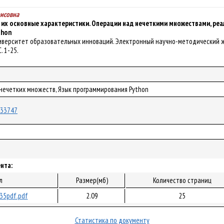
рисовна
 их основные характеристики. Операции над нечеткими множествами, реа
thon
 Университет образовательных инноваций. Электронный научно-методический
С. 1-25.
 нечетких множеств, Язык программирования Python
/133747
нта:
л
Размер(мб)
Количество страниц
35pdf.pdf
2.09
25
Статистика по документу