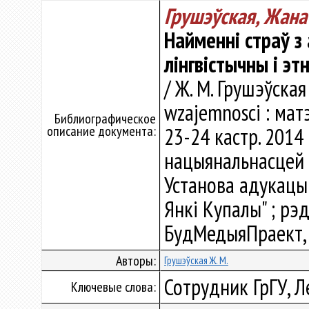
Грушэўская, Жана
Найменні страў з
лінгвістычны і эт
/ Ж. М. Грушэўская
wzajemnosci : мат
Библиографическое
описание документа:
23-24 кастр. 2014 
нацыянальнасцей С
Установа адукацыі
Янкі Купалы" ; рэд.
БудМедыяПраект, 2
Авторы:
Грушэўская Ж. М.
Сотрудник ГрГУ, Л
Ключевые слова: