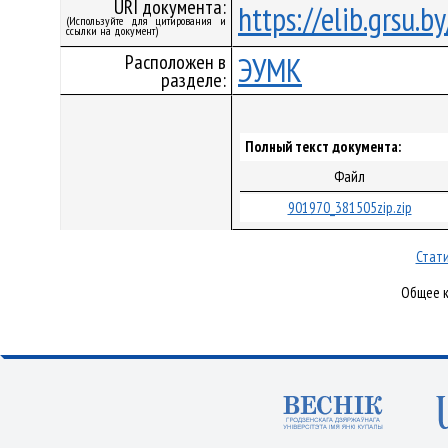
URI документа:
https://elib.grsu.
(Используйте для цитирования и
ссылки на документ)
Расположен в
ЭУМК
разделе:
Полный текст документа:
Файл
901970_381505zip.zip
Стати
Общее к