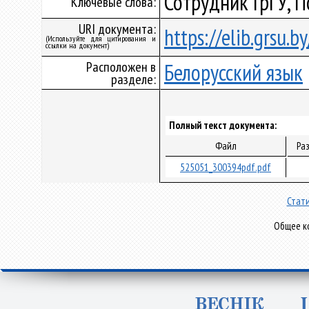
Сотрудник ГрГУ, 
Ключевые слова:
URI документа:
https://elib.grsu.
(Используйте для цитирования и
ссылки на документ)
Расположен в
Белорусский язык
разделе:
Полный текст документа:
Файл
Ра
525051_300394pdf.pdf
Стати
Общее ко