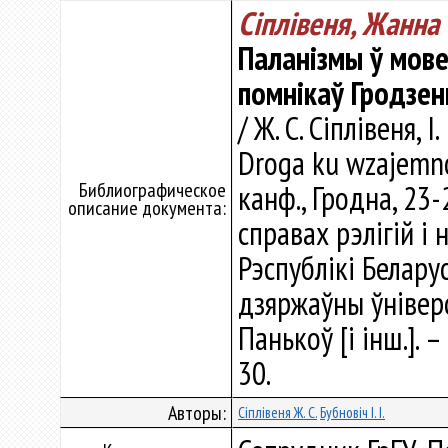
Сіплівеня, Жанна
Паланізмы ў мов
помнікаў Гродзе
/ Ж. С. Сіплівеня, 
Droga ku wzajemno
Библиографическое
канф., Гродна, 23-
описание документа:
справах рэлігій і
Рэспублікі Белару
дзяржаўны ўніверсі
Панькоў [і інш.]. 
30.
Авторы:
Сіплівеня Ж. С.
Бубновіч І. І.