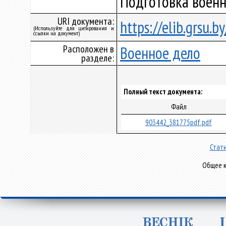
Подготовка военн
URI документа:
https://elib.grsu.
(Используйте для цитирования и
ссылки на документ)
Расположен в
Военное дело
разделе:
Полный текст документа:
Файл
903442_381775pdf.pdf
Стати
Общее к