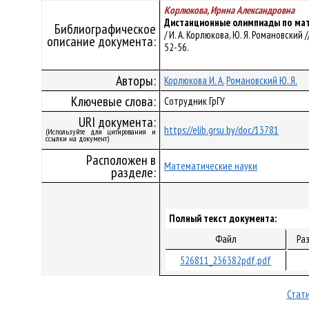
Корлюкова, Ирина Александровна
Дистанционные олимпиады по мат
Библиографическое
/ И. А. Корлюкова, Ю. Я. Романовский 
описание документа:
52-56.
Авторы:
Корлюкова И. А.
Романовский Ю. Я.
Ключевые слова:
Сотрудник ГрГУ
URI документа:
https://elib.grsu.by/doc/13781
(Используйте для цитирования и
ссылки на документ)
Расположен в
Математические науки
разделе:
Полный текст документа:
Файл
Ра
526811_236382pdf.pdf
Стати